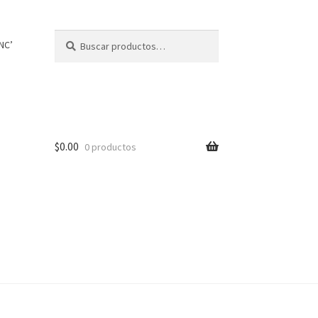
Buscar
Buscar
NC’
por:
$
0.00
0 productos