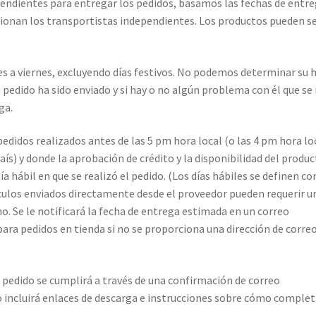
pendientes para entregar los pedidos, basamos las fechas de entr
ionan los transportistas independientes. Los productos pueden s
es a viernes, excluyendo días festivos. No podemos determinar su 
 pedido ha sido enviado y si hay o no algún problema con él que se
ga.
pedidos realizados antes de las 5 pm hora local (o las 4 pm hora lo
aís) y donde la aprobación de crédito y la disponibilidad del produ
a hábil en que se realizó el pedido. (Los días hábiles se definen c
tículos enviados directamente desde el proveedor pueden requerir u
. Se le notificará la fecha de entrega estimada en un correo
ara pedidos en tienda si no se proporciona una dirección de corre
u pedido se cumplirá a través de una confirmación de correo
o incluirá enlaces de descarga e instrucciones sobre cómo complet