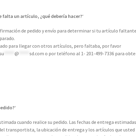
 falta un artículo, ¿qué debería hacer?
‘
firmación de pedido y envío para determinar si tu artículo faltant
parado.
ado para llegar con otros artículos, pero faltaba, por favor
su
*****
@
*****
sd.com
o por teléfono al 1- 201-499-7336 para obte
pedido?
‘
timada cuando realice su pedido. Las fechas de entrega estimada
del transportista, la ubicación de entrega y los artículos que usted