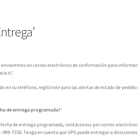
a
Política de Privacidad
 EN LÍNEA Y EN TIENDA
Términos de Uso
Tienda
Entrega’
e enviaremos un correo electrónico de confirmación para informar
ia ti.’
ido en tu teléfono, regístrate para las alertas de estado de pedido 
fecha de entrega programada?
‘
 la fecha de entrega programada, contáctenos por correo electrónic
1-499-7336. Tenga en cuenta que UPS puede entregar a direcciones