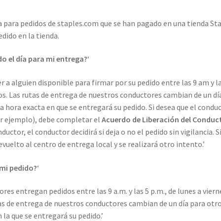
ga para pedidos de staples.com que se han pagado en una tienda St
dido en la tienda.
do el día para mi entrega?
‘
r a alguien disponible para firmar por su pedido entre las 9 am y l
vos. Las rutas de entrega de nuestros conductores cambian de un dí
a hora exacta en que se entregará su pedido. Si desea que el condu
por ejemplo), debe completar el
Acuerdo de Liberación del Conduc
uctor, el conductor decidirá si deja o no el pedido sin vigilancia. Si
vuelto al centro de entrega local y se realizará otro intento.’
 mi pedido?
‘
res entregan pedidos entre las 9 a.m. y las 5 p.m., de lunes a viern
tas de entrega de nuestros conductores cambian de un día para otro
a que se entregará su pedido.’