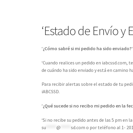
Confirmar
Contáctenos
Homepage
Mi cuent
POLÍTICAS DE DEVOLUCIÓN E INTERCAMBIO:
‘Estado de Envío y 
‘
¿Cómo sabré si mi pedido ha sido enviado?
‘
‘Cuando realices un pedido en iabcssd.com, t
de cuándo ha sido enviado y está en camino hac
Para recibir alertas sobre el estado de tu ped
iABCSSD.
‘
¿Qué sucede si no recibo mi pedido en la 
‘Si no recibe su pedido antes de las 5 pm en
su
*****
@
*****
sd.com
o por teléfono al 1- 20