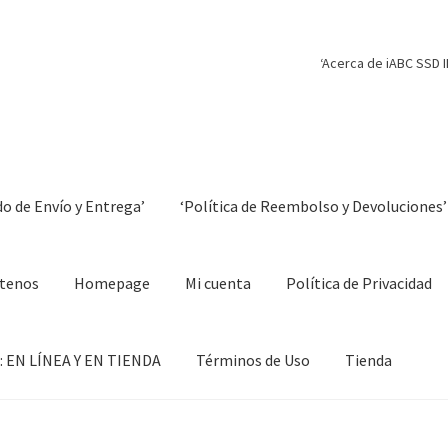
‘Acerca de iABC SSD I
do de Envío y Entrega’
‘Política de Reembolso y Devoluciones’
tenos
Homepage
Mi cuenta
Política de Privacidad
 EN LÍNEA Y EN TIENDA
Términos de Uso
Tienda
o y Entrega’
‘Política de Reembolso y Devoluciones’
Blog
Carrito