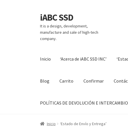
iABC SSD
Ir
Ir
a
al
It is a design, development,
la
contenido
manufacture and sale of high-tech
navegación
company.
Inicio
‘Acerca de iABC SSD INC’
‘Esta
Blog
Carrito
Confirmar
Contác
POLÍTICAS DE DEVOLUCIÓN E INTERCAMBIO:
Inicio
‘Acerca de iABC SSD INC’
‘Estado de Enví
Inicio
‘Estado de Envío y Entrega’