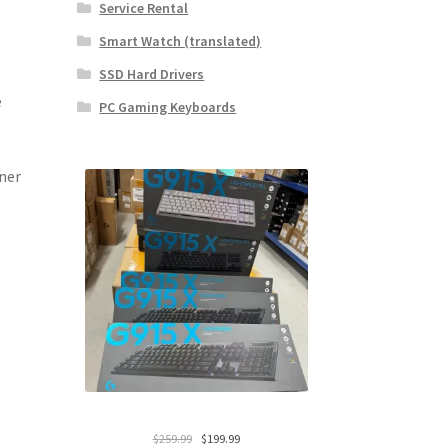
Service Rental
Smart Watch (translated)
SSD Hard Drivers
e
PC Gaming Keyboards
ner
s
El
El
$
259.99
$
199.99