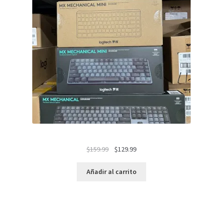
El
El
$
159.99
$
129.99
precio
precio
original
actual
Añadir al carrito
era:
es:
$159.99.
$129.99.