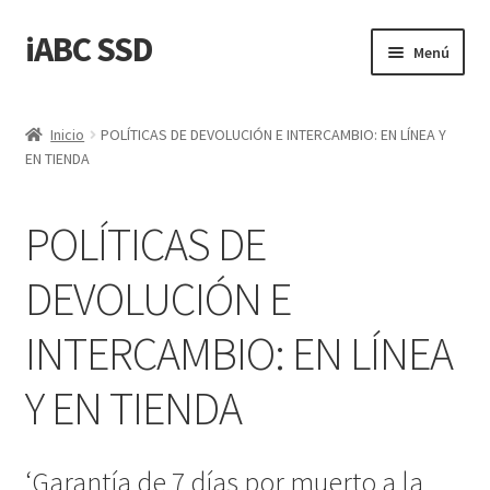
iABC SSD
Ir
Ir
Menú
a
al
la
contenido
Inicio
navegación
Inicio
POLÍTICAS DE DEVOLUCIÓN E INTERCAMBIO: EN LÍNEA Y
EN TIENDA
‘Acerca de iABC SSD INC’
‘Estado de Envío y Entrega’
POLÍTICAS DE
‘Política de Reembolso y Devoluciones’
DEVOLUCIÓN E
INTERCAMBIO: EN LÍNEA
Blog
Y EN TIENDA
Carrito
Confirmar
‘Garantía de 7 días por muerto a la