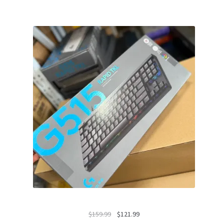
El
El
$
159.99
$
121.99