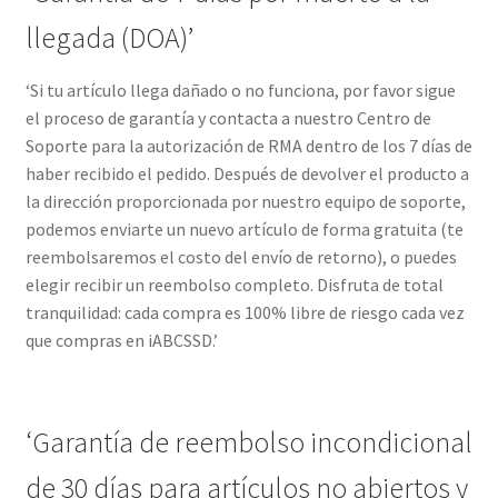
Contáctenos
llegada (DOA)’
Homepage
‘Si tu artículo llega dañado o no funciona, por favor sigue
el proceso de garantía y contacta a nuestro Centro de
Mi cuenta
Soporte para la autorización de RMA dentro de los 7 días de
haber recibido el pedido. Después de devolver el producto a
Política de Privacidad
la dirección proporcionada por nuestro equipo de soporte,
podemos enviarte un nuevo artículo de forma gratuita (te
POLÍTICAS DE DEVOLUCIÓN E INTERCAMBIO: EN LÍNEA Y
reembolsaremos el costo del envío de retorno), o puedes
EN TIENDA
elegir recibir un reembolso completo. Disfruta de total
tranquilidad: cada compra es 100% libre de riesgo cada vez
que compras en iABCSSD.’
Términos de Uso
Tienda
‘Garantía de reembolso incondicional
de 30 días para artículos no abiertos y