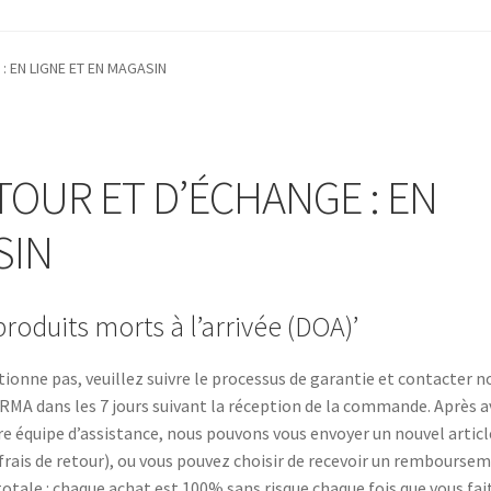
 de Remboursement et de Retours’
‘Statut d’Expédition et de Livrai
: EN LIGNE ET EN MAGASIN
actez-Nous
Homepage
Mon compte
Panier
RETOUR ET D’ÉCHANGE : EN LIGNE ET EN MAGASIN
Validation
TOUR ET D’ÉCHANGE : EN
SIN
produits morts à l’arrivée (DOA)’
ionne pas, veuillez suivre le processus de garantie et contacter n
RMA dans les 7 jours suivant la réception de la commande. Après a
tre équipe d’assistance, nous pouvons vous envoyer un nouvel articl
rais de retour), ou vous pouvez choisir de recevoir un rembourse
totale : chaque achat est 100% sans risque chaque fois que vous fai