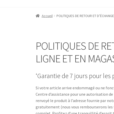
Accueil
‘A propos de iABC SSD INC’
‘Politique
Accueil
POLITIQUES DE RETOUR ET D’ÉCHANGE 
Blog
Boutique
Conditions d’Utilisation
Cont
Politique de Confidentialité
POLITIQUES DE 
POLITIQUES DE RE
LIGNE ET EN MAGA
‘Garantie de 7 jours pour les 
Si votre article arrive endommagé ou ne fonct
Centre d’assistance pour une autorisation de 
renvoyé le produit à l’adresse fournie par no
gratuitement (nous vous rembourserons les f
complet. Profitez d’une tranquillité d’esprit 