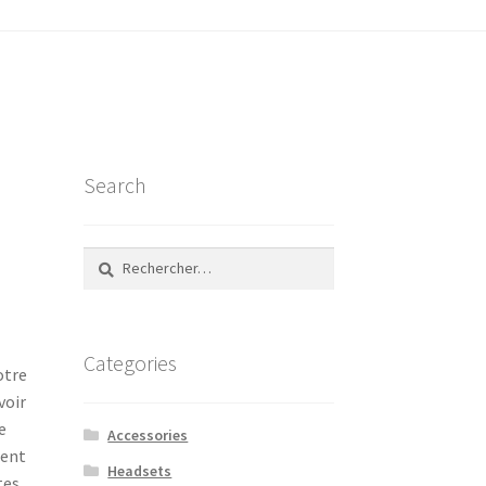
son’
Search
Rechercher :
Categories
otre
voir
e
Accessories
ment
Headsets
tes