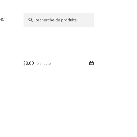
Recherche
Recherche
NC’
pour :
$
0.00
0 article
s