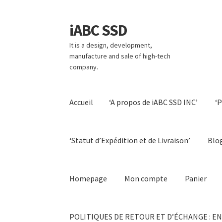
iABC SSD
Aller
Aller
à
au
It is a design, development,
la
contenu
manufacture and sale of high-tech
navigation
company.
Accueil
‘A propos de iABC SSD INC’
‘
‘Statut d’Expédition et de Livraison’
Blo
Homepage
Mon compte
Panier
POLITIQUES DE RETOUR ET D’ÉCHANGE : EN