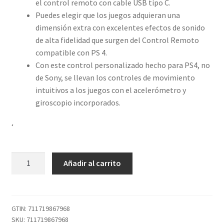
el control remoto con cable USB tipo C.
Puedes elegir que los juegos adquieran una
dimensión extra con excelentes efectos de sonido
de alta fidelidad que surgen del Control Remoto
compatible con PS 4.
Con este control personalizado hecho para PS4, no
de Sony, se llevan los controles de movimiento
intuitivos a los juegos con el acelerómetro y
giroscopio incorporados.
‘
'iABC
Añadir al carrito
Controlador
Inalámbrico
Personalizado
Hecho
GTIN:
711719867968
SKU:
711719867968
para