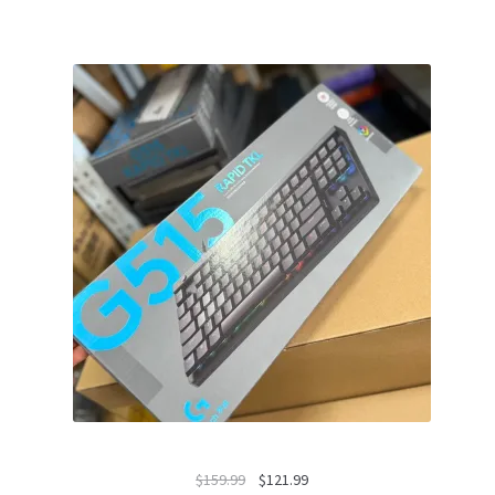
El
El
$
159.99
$
121.99