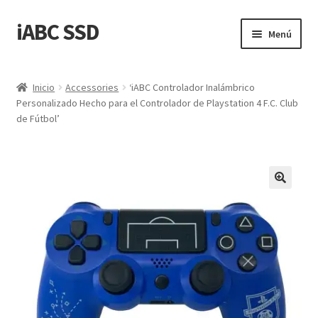
iABC SSD
Ir
Ir
Menú
a
al
la
contenido
Inicio
navegación
Inicio
Accessories
‘iABC Controlador Inalámbrico
Personalizado Hecho para el Controlador de Playstation 4 F.C. Club
‘Acerca de iABC SSD INC’
de Fútbol’
‘Estado de Envío y Entrega’
‘Política de Reembolso y Devoluciones’
Blog
Carrito
Confirmar