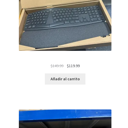
El
El
$
149.99
$
119.99
precio
precio
original
actual
Añadir al carrito
era:
es:
$149.99.
$119.99.