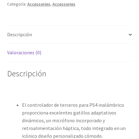
Categoría:
Accessories
,
Accessories
el
Controlador
de
Playstation
Descripción
4
F.C.
Club
Valoraciones (0)
de
Fútbol'
Descripción
cantidad
El controlador de terceros para PS4 inalámbrico
proporciona excelentes gatillos adaptativos
dinámicos, un micrófono incorporado y
retroalimentación háptica, todo integrado en un
icónico diseño personalizado cómodo.