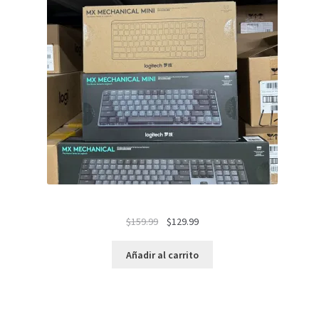
El
El
$
159.99
$
129.99
precio
precio
original
actual
Añadir al carrito
era:
es:
$159.99.
$129.99.