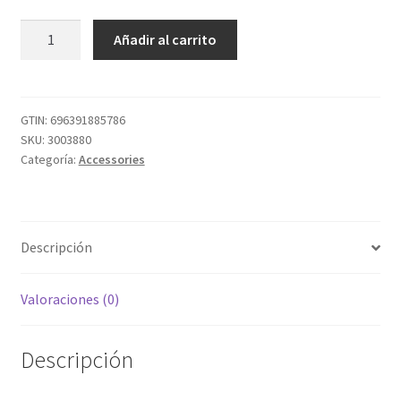
'iABC
Añadir al carrito
Controlador
Inalámbrico
V2
PS4
GTIN:
696391885786
SKU:
3003880
para
Categoría:
Accessories
PlayStation
4
-
Verde
Descripción
Alpino'
cantidad
Valoraciones (0)
Descripción