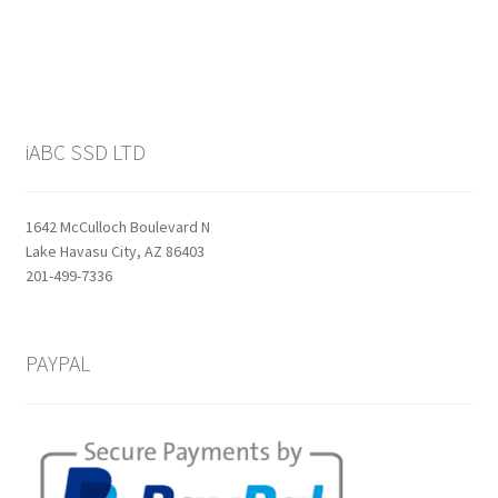
$159.99.
$129.99.
iABC SSD LTD
1642 McCulloch Boulevard N
Lake Havasu City, AZ 86403
201-499-7336
PAYPAL