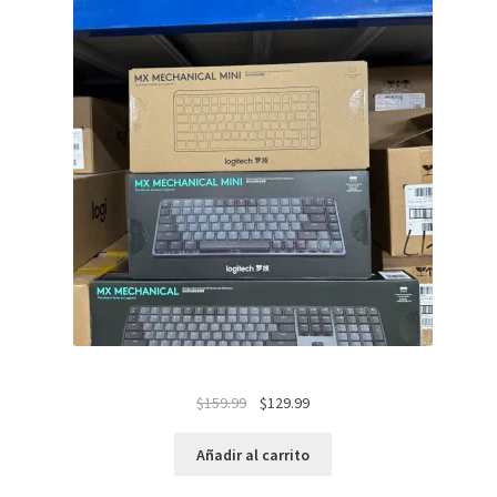
El
El
$
159.99
$
129.99
precio
precio
original
actual
Añadir al carrito
era:
es: