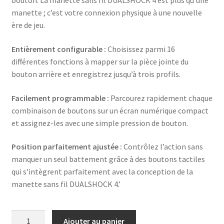
bouton. La manette sans fil DUALSHOCK 4 est plus qu’une
manette ; c’est votre connexion physique à une nouvelle
ère de jeu.
Entièrement configurable :
Choisissez parmi 16
différentes fonctions à mapper sur la pièce jointe du
bouton arrière et enregistrez jusqu’à trois profils.
Facilement programmable :
Parcourez rapidement chaque
combinaison de boutons sur un écran numérique compact
et assignez-les avec une simple pression de bouton.
Position parfaitement ajustée :
Contrôlez l’action sans
manquer un seul battement grâce à des boutons tactiles
qui s’intègrent parfaitement avec la conception de la
manette sans fil DUALSHOCK 4.’
quantité
Ajouter au panier