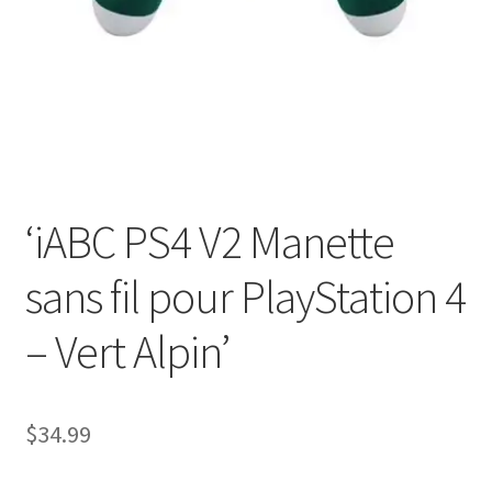
Contactez-Nous
Homepage
Mon compte
Panier
‘iABC PS4 V2 Manette
Politique de Confidentialité
sans fil pour PlayStation 4
POLITIQUES DE RETOUR ET D’ÉCHANGE : EN LIGNE ET EN
– Vert Alpin’
MAGASIN
Validation
$
34.99