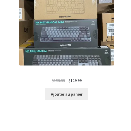
Le
Le
$
159.99
$
129.99
prix
prix
initial
actuel
Ajouter au panier
était :
est :
$159.99.
$129.99.