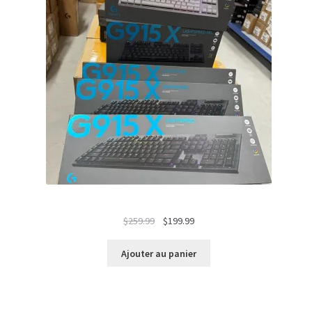
Le
Le
$
259.99
$
199.99
prix
prix
initial
actuel
Ajouter au panier
était :
est :
$259.99.
$199.99.