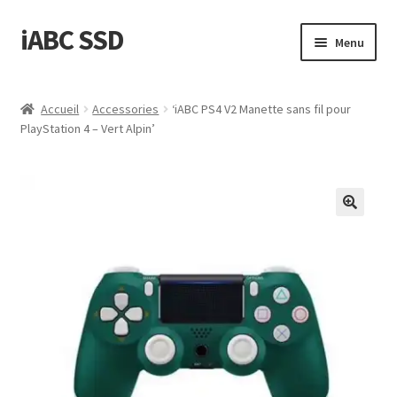
iABC SSD
Aller
Aller
Menu
à
au
la
contenu
Accueil
navigation
Accueil
Accessories
‘iABC PS4 V2 Manette sans fil pour
PlayStation 4 – Vert Alpin’
‘A propos de iABC SSD INC’
‘Politique de Remboursement et de Retours’
‘Statut d’Expédition et de Livraison’
Blog
Boutique
Conditions d’Utilisation