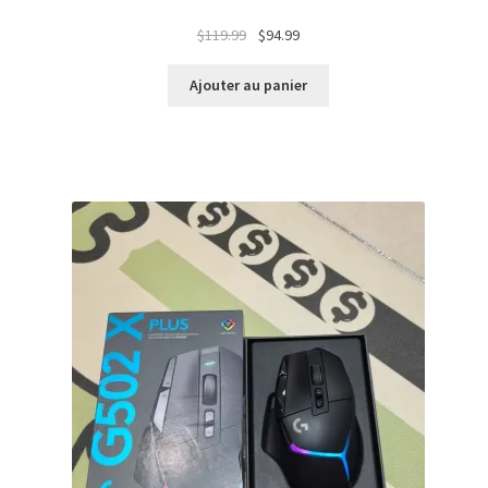
Le
Le
$
119.99
$
94.99
prix
prix
initial
actuel
Ajouter au panier
était :
est :
$119.99.
$94.99.