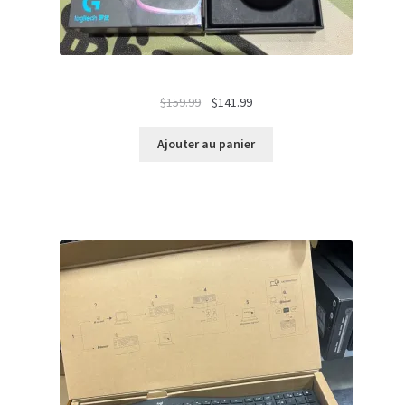
Le
Le
$
159.99
$
141.99
prix
prix
initial
actuel
Ajouter au panier
était :
est :
$159.99.
$141.99.