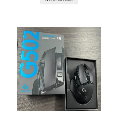
était :
est :
$159.99.
$121.99.