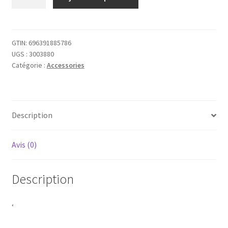
de
'iABC
PS4
V2
GTIN:
696391885786
UGS :
3003880
Manette
Catégorie :
Accessories
sans
fil
pour
PlayStation
Description
4
-
Vert
Avis (0)
Alpin'
Description
‘