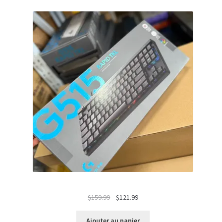
Le
Le
$
159.99
$
121.99
prix
prix
initial
actuel
Ajouter au panier