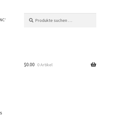
Suche
Suchen
NC‘
nach:
$
0.00
0 Artikel
us