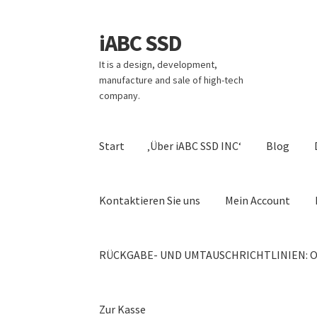
iABC SSD
Zur
Zum
Navigation
Inhalt
It is a design, development,
springen
springen
manufacture and sale of high-tech
company.
Start
‚Über iABC SSD INC‘
Blog
Kontaktieren Sie uns
Mein Account
RÜCKGABE- UND UMTAUSCHRICHTLINIEN: O
Zur Kasse