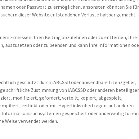
rnamen oder Passwort zu ermöglichen, ansonsten könnten Sie für
suchern dieser Website entstandenen Verluste haftbar gemacht
genem Ermessen Ihren Beitrag abzulehnen oder zu entfernen, Ihre
n, auszusetzen oder zu beenden und kann Ihre Informationen ode
rrechtlich geschützt durch iABCSSD oder anwendbare Lizenzgeber,
ge schriftliche Zustimmung von iABCSSD oder anderen beteiligte
iert, modifiziert, gefördert, verteilt, kopiert, abgespielt,
piliert, verlinkt oder mit Hyperlinks übertragen, auf anderen
n Informationssuchsystemen gespeichert oder anderweitig für ei
ine Weise verwendet werden.