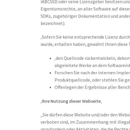
iABCSSD oder seine Lizenzgeber besitzen und
Eigentumsrechte, an aller Software auf diese
SDKs, zugehöriger Dokumentation und ander
bezeichnet).
‚Sofern Sie keine entsprechende Lizenz durc
wurde, erhalten haben, gewährt Ihnen diese T
‚den Quellcode rückentwickeln, dekomp
abgeleitete Werke an dem Softwareinh
Forschen Sie nach der internen Impl
Produktquellcode, oder stehlen Sie ge
Offenlegen der Ergebnisse aller Benc
‚
Ihre Nutzung dieser Webseite
‚
„Sie dürfen diese Website und/oder den Websi
verboten sind, im Zusammenhang mit illegale
anzufordern oder Aktivitäten, die die Rechte 