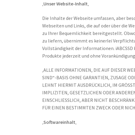
‚
Unser Website-Inhalt
‚
Die Inhalte der Webseite umfassen, aber besc
Webseiten und Links, die auf oder über die W
zu Ihrer Bequemlichkeit bereitgestellt. Obw
zu liefern, übernimmt es keinerlei Verpflic
Vollständigkeit der Informationen. iABCSSD 
Produkte jederzeit und ohne Vorankündigung
‚ALLE INFORMATIONEN, DIE AUF DIESER WE
SIND“-BASIS OHNE GARANTIEN, ZUSAGE O
LEHNT HIERMIT AUSDRÜCKLICH, IM GRÖSS
IMPLIZITEN, GESETZLICHEN ODER ANDERE
EINSCHLIESSLICH, ABER NICHT BESCHRÄNK
FÜR EINEN BESTIMMTEN ZWECK ODER NICH
‚
Softwareinhalt
‚