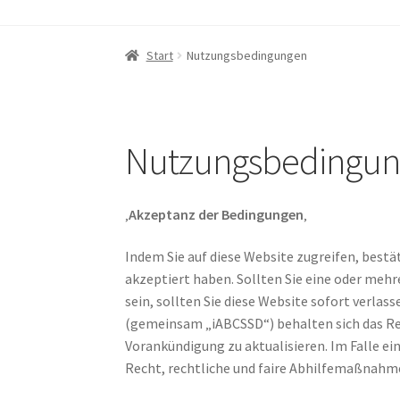
Start
‚Über iABC SSD INC‘
Blog
Datenschutzri
Start
Nutzungsbedingungen
Nutzungsbedingungen
Rückerstattungs- un
RÜCKGABE- UND UMTAUSCHRICHTLINIEN: O
Nutzungsbedingu
‚
Akzeptanz der Bedingungen
‚
Indem Sie auf diese Website zugreifen, bestä
akzeptiert haben. Sollten Sie eine oder meh
sein, sollten Sie diese Website sofort verla
(gemeinsam „iABCSSD“) behalten sich das 
Vorankündigung zu aktualisieren. Im Falle e
Recht, rechtliche und faire Abhilfemaßnahm