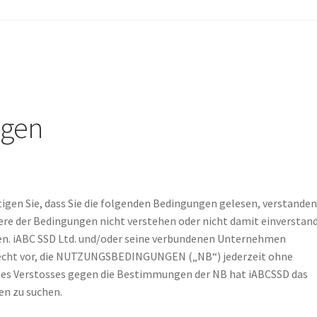
chtlinie
Einkaufswagen
Homepage
Kontaktieren Sie uns
Mein Acc
d Rückgaberecht
NLINE UND IM GESCHÄFT
Shop
Versand- und Lieferstatus
Zur Kas
ngen
tigen Sie, dass Sie die folgenden Bedingungen gelesen, verstande
rere der Bedingungen nicht verstehen oder nicht damit einverstan
ssen. iABC SSD Ltd. und/oder seine verbundenen Unternehmen
Recht vor, die NUTZUNGSBEDINGUNGEN („NB“) jederzeit ohne
ines Verstosses gegen die Bestimmungen der NB hat iABCSSD das
en zu suchen.