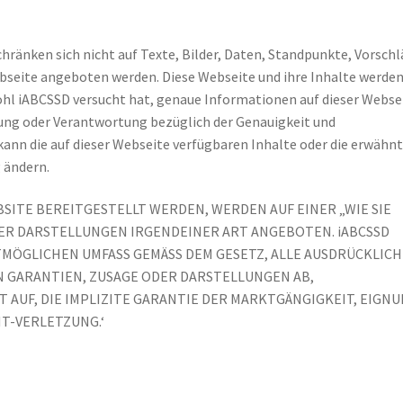
hränken sich nicht auf Texte, Bilder, Daten, Standpunkte, Vorschl
ebseite angeboten werden. Diese Webseite und ihre Inhalte werden
ohl iABCSSD versucht hat, genaue Informationen auf dieser Webse
htung oder Verantwortung bezüglich der Genauigkeit und
kann die auf dieser Webseite verfügbaren Inhalte oder die erwähn
 ändern.
BSITE BEREITGESTELLT WERDEN, WERDEN AUF EINER „WIE SIE
DER DARSTELLUNGEN IRGENDEINER ART ANGEBOTEN. iABCSSD
TMÖGLICHEN UMFASS GEMÄSS DEM GESETZ, ALLE AUSDRÜCKLICH
N GARANTIEN, ZUSAGE ODER DARSTELLUNGEN AB,
T AUF, DIE IMPLIZITE GARANTIE DER MARKTGÄNGIGKEIT, EIGN
T-VERLETZUNG.‘