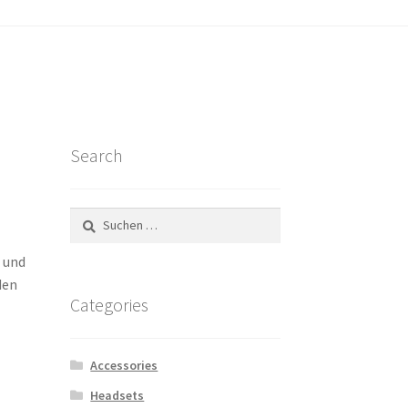
ount
se
Search
Suchen
nach:
n und
den
Categories
Accessories
Headsets