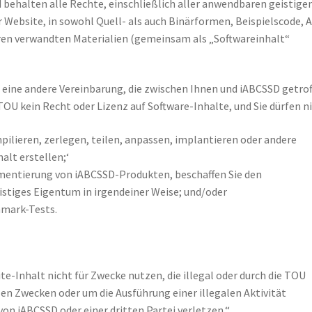
 behalten alle Rechte, einschließlich aller anwendbaren geistige
r Website, in sowohl Quell- als auch Binärformen, Beispielscode, A
en verwandten Materialien (gemeinsam als „Softwareinhalt“
h eine andere Vereinbarung, die zwischen Ihnen und iABCSSD getro
OU kein Recht oder Lizenz auf Software-Inhalte, und Sie dürfen ni
ilieren, zerlegen, teilen, anpassen, implantieren oder andere
alt erstellen;‘
ementierung von iABCSSD-Produkten, beschaffen Sie den
istiges Eigentum in irgendeiner Weise; und/oder
hmark-Tests.
te-Inhalt nicht für Zwecke nutzen, die illegal oder durch die TOU
n Zwecken oder um die Ausführung einer illegalen Aktivität
von iABCSSD oder einer dritten Partei verletzen.“