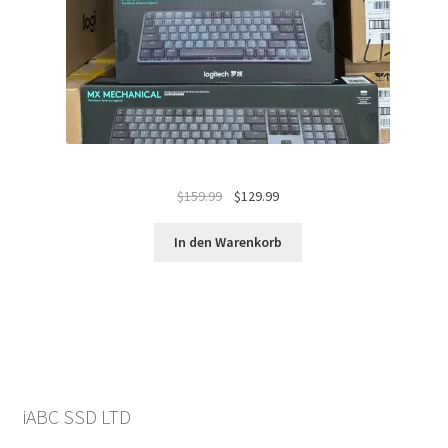
Ursprünglicher
Aktueller
$
159.99
$
129.99
Preis
Preis
war:
ist:
In den Warenkorb
$159.99
$129.99.
iABC SSD LTD