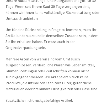
Unsere Rückerstattungs- und Rückgaberecht gilt für 30
Mein Account
Tage. Wenn seit Ihrem Kauf 30 Tage vergangen sind,
können wir Ihnen keine vollständige Rückerstattung oder
Nutzungsbedingungen
Umtausch anbieten.
Rückerstattungs- und Rückgaberecht
Um für eine Rücksendung in Frage zu kommen, muss Ihr
Artikel unbenutzt und in demselben Zustand sein, in dem
Sie ihn erhalten haben. Er muss auch in der
RÜCKGABE- UND UMTAUSCHRICHTLINIEN: ONLINE UND
Originalverpackung sein.
IM GESCHÄFT
Mehrere Arten von Waren sind vom Umtausch
Shop
ausgeschlossen. Verderbliche Waren wie Lebensmittel,
Blumen, Zeitungen oder Zeitschriften können nicht
Versand- und Lieferstatus
zurückgegeben werden. Wir akzeptieren auch keine
Produkte, die intime oder sanitäre Güter, gefährliche
Zur Kasse
Materialien oder brennbare Flüssigkeiten oder Gase sind.
Zusätzliche nicht rückgabefähige Artikel: