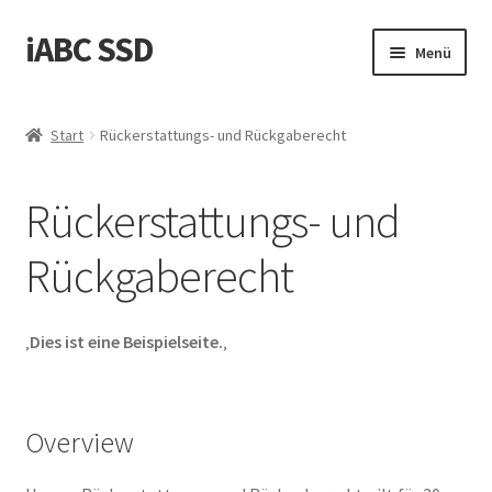
iABC SSD
Zur
Zum
Menü
Navigation
Inhalt
springen
springen
Start
Start
Rückerstattungs- und Rückgaberecht
‚Über iABC SSD INC‘
Rückerstattungs- und
Blog
Rückgaberecht
Datenschutzrichtlinie
Einkaufswagen
‚
Dies ist eine Beispielseite.
‚
Homepage
Overview
Kontaktieren Sie uns