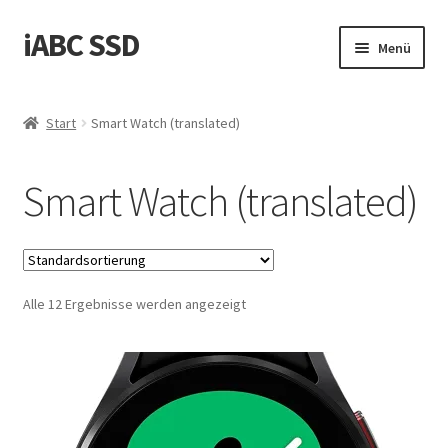
iABC SSD
Zur
Zum
Menü
Navigation
Inhalt
springen
springen
Start
Start
Smart Watch (translated)
‚Über iABC SSD INC‘
Smart Watch (translated)
Blog
Datenschutzrichtlinie
Alle 12 Ergebnisse werden angezeigt
Einkaufswagen
Homepage
Kontaktieren Sie uns