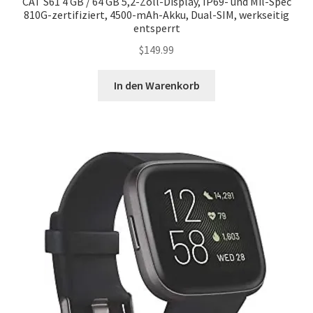
CAT S61 4 GB / 64 GB 5,2-Zoll-Display, IP69- und Mil-Spec
810G-zertifiziert, 4500-mAh-Akku, Dual-SIM, werkseitig
entsperrt
$
149.99
In den Warenkorb