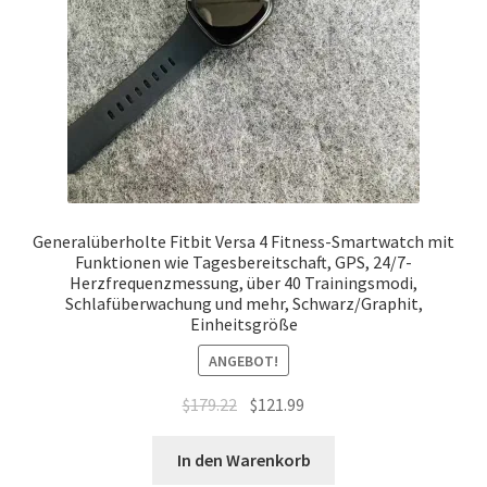
Generalüberholte Fitbit Versa 4 Fitness-Smartwatch mit
Funktionen wie Tagesbereitschaft, GPS, 24/7-
Herzfrequenzmessung, über 40 Trainingsmodi,
Schlafüberwachung und mehr, Schwarz/Graphit,
Einheitsgröße
ANGEBOT!
Ursprünglicher
Aktueller
$
179.22
$
121.99
Preis
Preis
war:
ist:
In den Warenkorb
$179.22
$121.99.