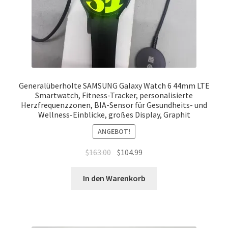
Generalüberholte SAMSUNG Galaxy Watch 6 44mm LTE
Smartwatch, Fitness-Tracker, personalisierte
Herzfrequenzzonen, BIA-Sensor für Gesundheits- und
Wellness-Einblicke, großes Display, Graphit
ANGEBOT!
Ursprünglicher
Aktueller
$
163.00
$
104.99
Preis
Preis
war:
ist:
In den Warenkorb
$163.00
$104.99.