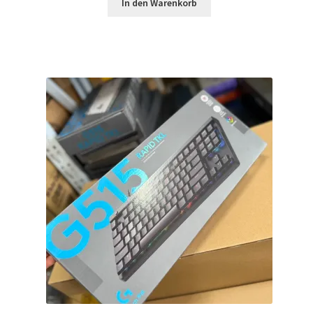
war:
ist:
In den Warenkorb
$259.99
$199.99.