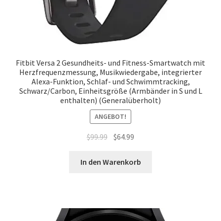
Fitbit Versa 2 Gesundheits- und Fitness-Smartwatch mit
Herzfrequenzmessung, Musikwiedergabe, integrierter
Alexa-Funktion, Schlaf- und Schwimmtracking,
Schwarz/Carbon, Einheitsgröße (Armbänder in S und L
enthalten) (Generalüberholt)
ANGEBOT!
Ursprünglicher
Aktueller
$
99.99
$
64.99
Preis
Preis
war:
ist:
In den Warenkorb
$99.99
$64.99.