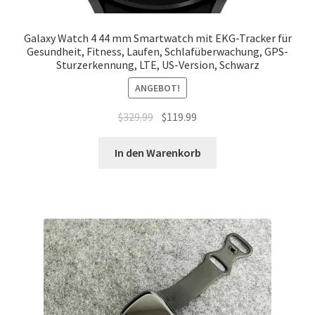
Galaxy Watch 4 44 mm Smartwatch mit EKG-Tracker für
Gesundheit, Fitness, Laufen, Schlafüberwachung, GPS-
Sturzerkennung, LTE, US-Version, Schwarz
ANGEBOT!
Ursprünglicher
Aktueller
$
329.99
$
119.99
Preis
Preis
war:
ist:
In den Warenkorb
$329.99
$119.99.