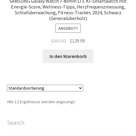
SAMSUNG Galaxy Watch 7 40mm LTE KI-Smartwatch mit
Energie-Score, Wellness-Tipps, Herzfrequenzmessung,
Schlafüberwachung, Fitness-Tracker, 2024, Schwarz
(Generalüberholt)
ANGEBOT!
Ursprünglicher
Aktueller
$
201.93
$
129.99
Preis
Preis
war:
ist:
In den Warenkorb
$201.93
$129.99.
Alle 12 Ergebnisse werden angezeigt
Search