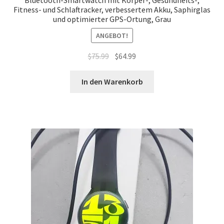
Fitness- und Schlaftracker, verbessertem Akku, Saphirglas
und optimierter GPS-Ortung, Grau
ANGEBOT!
Ursprünglicher
Aktueller
$
75.99
$
64.99
Preis
Preis
war:
ist:
In den Warenkorb
$75.99
$64.99.