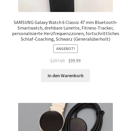
SAMSUNG Galaxy Watch 6 Classic 47 mm Bluetooth-
Smartwatch, drehbare Lünette, Fitness-Tracker,
personalisierte Herzfrequenzzonen, fortschrittliches
Schlaf-Coaching, Schwarz (Generalüberholt)
ANGEBOT!
Ursprünglicher
Aktueller
$
297.00
$
99.99
Preis
Preis
war:
ist:
In den Warenkorb
$297.00
$99.99.