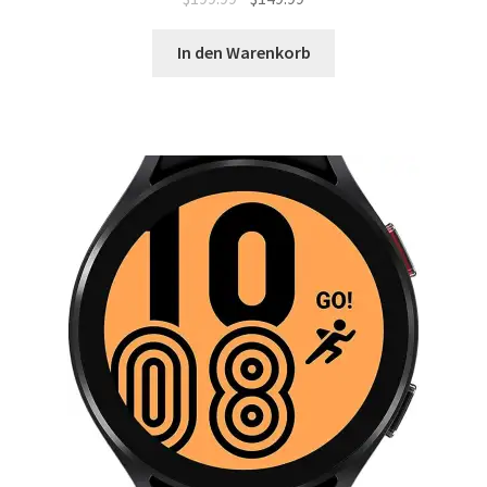
Preis
Preis
war:
ist:
In den Warenkorb
$199.99
$149.99.