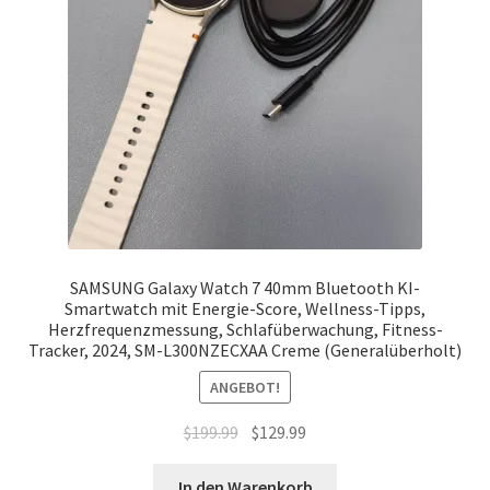
SAMSUNG Galaxy Watch 7 40mm Bluetooth KI-
Smartwatch mit Energie-Score, Wellness-Tipps,
Herzfrequenzmessung, Schlafüberwachung, Fitness-
Tracker, 2024, SM-L300NZECXAA Creme (Generalüberholt)
ANGEBOT!
Ursprünglicher
Aktueller
$
199.99
$
129.99
Preis
Preis
war:
ist:
In den Warenkorb