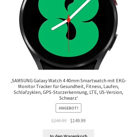
Mein Account
Nutzungsbedingungen
Rückerstattungs- und Rückgaberecht
RÜCKGABE- UND UMTAUSCHRICHTLINIEN: ONLINE UND
IM GESCHÄFT
Shop
‚SAMSUNG Galaxy Watch 4 40mm Smartwatch mit EKG-
Monitor Tracker für Gesundheit, Fitness, Laufen,
Schlafzyklen, GPS-Sturzerkennung, LTE, US-Version,
Versand- und Lieferstatus
Schwarz‘
ANGEBOT!
Zur Kasse
Ursprünglicher
Aktueller
$
249.99
$
149.99
Preis
Preis
war:
ist:
In den Warenkorb