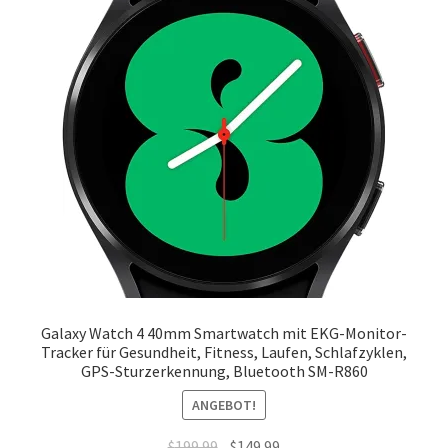
Galaxy Watch 4 40mm Smartwatch mit EKG-Monitor-
Tracker für Gesundheit, Fitness, Laufen, Schlafzyklen,
GPS-Sturzerkennung, Bluetooth SM-R860
ANGEBOT!
Ursprünglicher
Aktueller
$
199.99
$
149.99