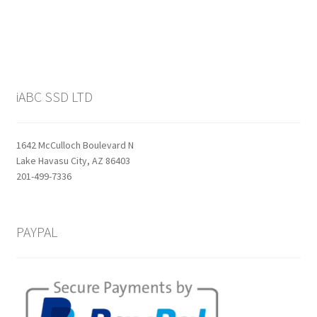
iABC SSD LTD
1642 McCulloch Boulevard N
Lake Havasu City, AZ 86403
201-499-7336
PAYPAL