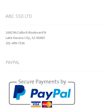
iABC SSD LTD
1642 McCulloch Boulevard N
Lake Havasu City, AZ 86403
201-499-7336
PAYPAL