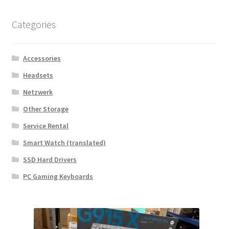
Mein Account
Categories
Nutzungsbedingungen
Accessories
Rückerstattungs- und Rückgaberecht
Headsets
RÜCKGABE- UND UMTAUSCHRICHTLINIEN: ONLINE UND
Netzwerk
IM GESCHÄFT
Other Storage
Service Rental
Shop
Smart Watch (translated)
Versand- und Lieferstatus
SSD Hard Drivers
PC Gaming Keyboards
Zur Kasse