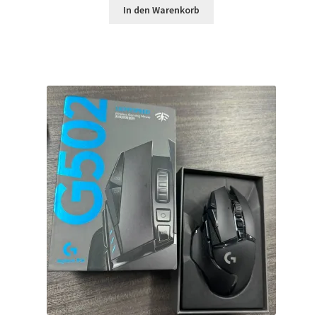
war:
ist:
In den Warenkorb
$159.99
$121.99.