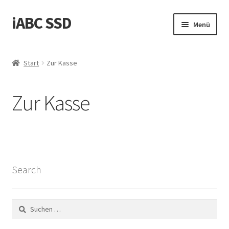
iABC SSD
Zur
Zum
Menü
Navigation
Inhalt
springen
springen
Start
Start
Zur Kasse
‚Über iABC SSD INC‘
Zur Kasse
Blog
Datenschutzrichtlinie
Einkaufswagen
Search
Homepage
Suchen
Kontaktieren Sie uns
nach: