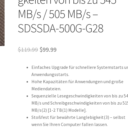
MB/s / 505 MB/s –
SDSSDA-500G-G28
Ursprünglicher
Aktueller
$
119.99
$
99.99
Preis
Preis
Einfaches Upgrade für schnellere Systemstarts u
war:
ist:
Anwendungsstarts.
$119.99
$99.99.
Hohe Kapazitäten für Anwendungen und große
Mediendateien.
Sequenzielle Lesegeschwindigkeiten von bis zu 5
MB/s und Schreibgeschwindigkeiten von bis zu 51
MB/s(2) [1-2 TB(1) Modelle].
Stoßfest für bewährte Langlebigkeit(3) – selbst
wenn Sie Ihren Computer fallen lassen.