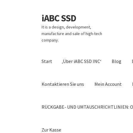
iABC SSD
Zur
Zum
Navigation
Inhalt
It is a design, development,
springen
springen
manufacture and sale of high-tech
company.
Start
‚Über iABC SSD INC‘
Blog
Kontaktieren Sie uns
Mein Account
RÜCKGABE- UND UMTAUSCHRICHTLINIEN: O
Zur Kasse