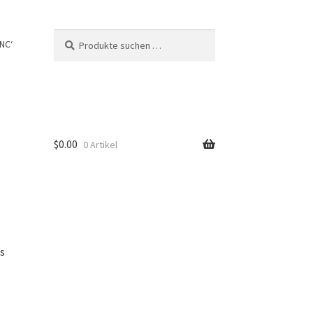
Suche
Suchen
NC‘
nach:
$
0.00
0 Artikel
us