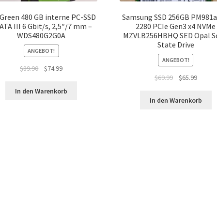
Green 480 GB interne PC-SSD
Samsung SSD 256GB PM981a
ATA III 6 Gbit/s, 2,5″/7 mm –
2280 PCIe Gen3 x4 NVMe
WDS480G2G0A
MZVLB256HBHQ SED Opal So
State Drive
ANGEBOT!
ANGEBOT!
Ursprünglicher
Aktueller
$
89.90
$
74.99
Ursprünglicher
Aktuell
$
69.99
$
65.99
Preis
Preis
Preis
Preis
war:
ist:
In den Warenkorb
war:
ist:
$89.90
$74.99.
In den Warenkorb
$69.99
$65.99.