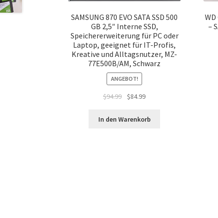
SAMSUNG 870 EVO SATA SSD 500
WD 
GB 2,5″ Interne SSD,
– S
Speichererweiterung für PC oder
Laptop, geeignet für IT-Profis,
Kreative und Alltagsnutzer, MZ-
77E500B/AM, Schwarz
ANGEBOT!
Ursprünglicher
Aktueller
$
94.99
$
84.99
Preis
Preis
war:
ist:
In den Warenkorb
$94.99
$84.99.