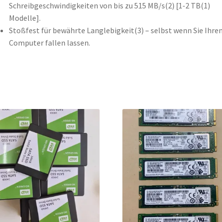
bis
Schreibgeschwindigkeiten von bis zu 515 MB/s(2) [1-2 TB(1)
zu
Modelle].
545
Stoßfest für bewährte Langlebigkeit(3) – selbst wenn Sie Ihre
MB/s
Computer fallen lassen.
/
505
MB/s
–
SDSSDA-
500G-
G28
Menge