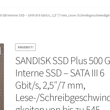
chtlinie
Einkaufswagen
Homepage
Kontaktieren Sie uns
Mein Acc
 GB Interne SSD – SATA III 6 Gbit/s, 2,5″/7 mm, Lese-/Schreibgeschwindigk
d Rückgaberecht
NLINE UND IM GESCHÄFT
Shop
Versand- und Lieferstatus
Zur Kas
ANGEBOT!
SANDISK SSD Plus 500 
Interne SSD – SATA III 6
Gbit/s, 2,5″/7 mm,
Lese-/Schreibgeschwind
gkeiten von bis zu 545