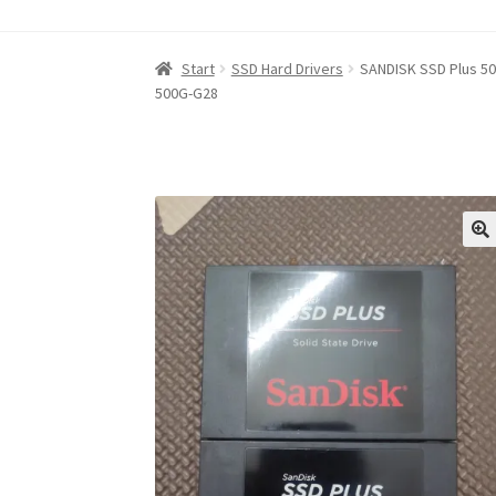
Start
‚Über iABC SSD INC‘
Blog
Datenschutzri
Start
SSD Hard Drivers
SANDISK SSD Plus 500
500G-G28
Nutzungsbedingungen
Rückerstattungs- un
RÜCKGABE- UND UMTAUSCHRICHTLINIEN: O