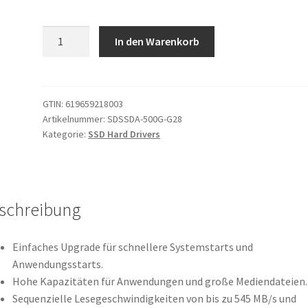
SANDISK
In den Warenkorb
SSD
Plus
500
GB
GTIN:
619659218003
Artikelnummer:
SDSSDA-500G-G28
Interne
Kategorie:
SSD Hard Drivers
SSD
–
SATA
III
schreibung
6
Gbit/s,
2,5"/7
Einfaches Upgrade für schnellere Systemstarts und
mm,
Anwendungsstarts.
Lese-/Schreibgeschwindigkeiten
Hohe Kapazitäten für Anwendungen und große Mediendateien.
von
Sequenzielle Lesegeschwindigkeiten von bis zu 545 MB/s und