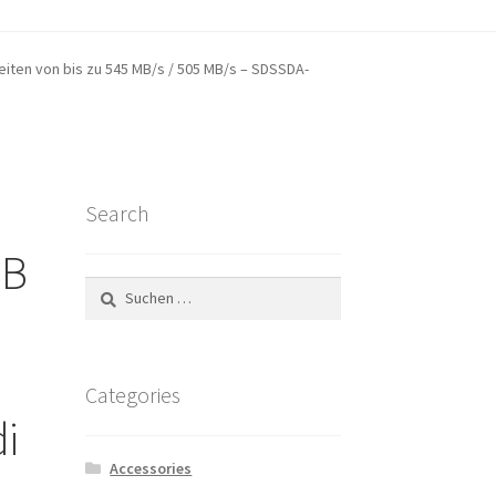
ount
eiten von bis zu 545 MB/s / 505 MB/s – SDSSDA-
se
Search
GB
Suchen
nach:
Categories
i
Accessories