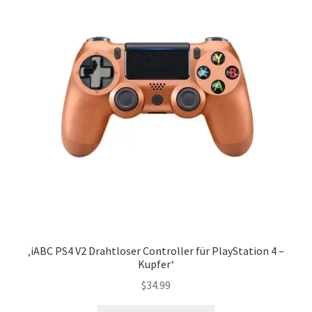
‚iABC PS4 V2 Drahtloser Controller für PlayStation 4 –
Kupfer‘
$
34.99