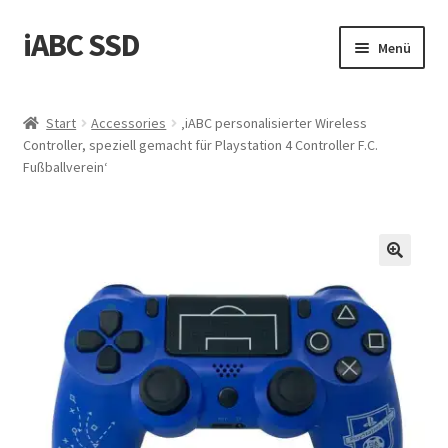
iABC SSD
Zur
Zum
Menü
Navigation
Inhalt
springen
springen
Start
Start
Accessories
‚iABC personalisierter Wireless
Controller, speziell gemacht für Playstation 4 Controller F.C.
‚Über iABC SSD INC‘
Fußballverein‘
Blog
Datenschutzrichtlinie
Einkaufswagen
Homepage
Kontaktieren Sie uns