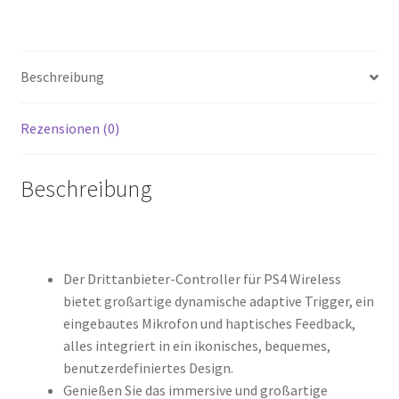
Playstation
4
Controller
Beschreibung
F.C.
Fußballverein'
Menge
Rezensionen (0)
Beschreibung
Der Drittanbieter-Controller für PS4 Wireless
bietet großartige dynamische adaptive Trigger, ein
eingebautes Mikrofon und haptisches Feedback,
alles integriert in ein ikonisches, bequemes,
benutzerdefiniertes Design.
Genießen Sie das immersive und großartige