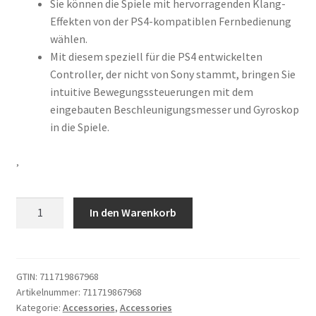
Sie können die Spiele mit hervorragenden Klang-
Effekten von der PS4-kompatiblen Fernbedienung
wählen.
Mit diesem speziell für die PS4 entwickelten
Controller, der nicht von Sony stammt, bringen Sie
intuitive Bewegungssteuerungen mit dem
eingebauten Beschleunigungsmesser und Gyroskop
in die Spiele.
‚
'iABC
In den Warenkorb
personalisierter
Wireless
Controller,
speziell
GTIN:
711719867968
Artikelnummer:
711719867968
gemacht
Kategorie:
Accessories
,
Accessories
für