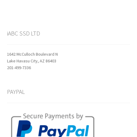
iABC SSD LTD
1642 McCulloch Boulevard N
Lake Havasu City, AZ 86403
201-499-7336
PAYPAL