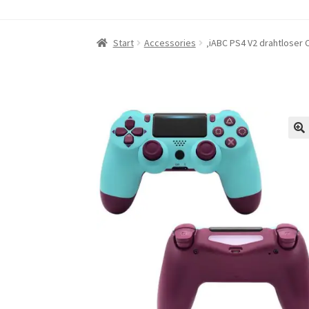
Start
‚Über iABC SSD INC‘
Blog
Datenschutzri
Start
Accessories
‚iABC PS4 V2 drahtloser C
Nutzungsbedingungen
Rückerstattungs- un
RÜCKGABE- UND UMTAUSCHRICHTLINIEN: O