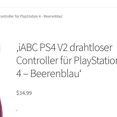
chtlinie
Einkaufswagen
Homepage
Kontaktieren Sie uns
Mein Acc
ontroller für PlayStation 4 – Beerenblau‘
d Rückgaberecht
NLINE UND IM GESCHÄFT
Shop
Versand- und Lieferstatus
Zur Kas
‚iABC PS4 V2 drahtloser
Controller für PlayStatio
4 – Beerenblau‘
$
34.99
‚