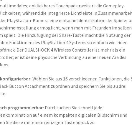
multimodales, anklickbares Touchpad erweitert die Gameplay-
ichkeiten, während die integrierte Lichtleiste in Zusammenarbei
der PlayStation-Kamera eine einfache Identifikation der Spieler u
schirmeinstellung ermöglicht, wenn man mit Freunden im selben
 spielt. Die Hinzufügung der Share-Taste macht die Nutzung der
alen Funktionen des PlayStation 4 Systems so einfach wie einen
fdruck. Der DUALSHOCK 4 Wireless Controller ist mehr als ein
roller; er ist deine physische Verbindung zu einer neuen Ära des
lens.
 konfigurierbar:
Wählen Sie aus 16 verschiedenen Funktionen, die 
Back Button Attachment zuordnen und speichern Sie bis zu drei
ile.
fach programmierbar:
Durchsuchen Sie schnell jede
enkombination auf einem kompakten digitalen Bildschirm und
en Sie diese mit einem einzigen Tastendruck zu.