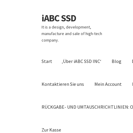
iABC SSD
Zur
Zum
Navigation
Inhalt
It is a design, development,
springen
springen
manufacture and sale of high-tech
company.
Start
‚Über iABC SSD INC‘
Blog
Kontaktieren Sie uns
Mein Account
RÜCKGABE- UND UMTAUSCHRICHTLINIEN: O
Zur Kasse