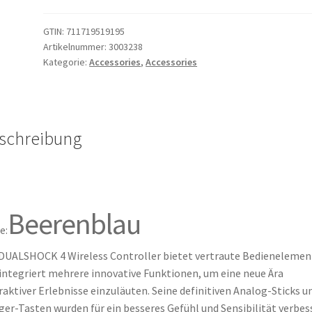
drahtloser
Controller
GTIN:
711719519195
Artikelnummer:
3003238
für
Kategorie:
Accessories
,
Accessories
PlayStation
4
-
Beerenblau'
schreibung
Menge
Beerenblau
e:
DUALSHOCK 4 Wireless Controller bietet vertraute Bedienelemen
integriert mehrere innovative Funktionen, um eine neue Ära
raktiver Erlebnisse einzuläuten. Seine definitiven Analog-Sticks u
ger-Tasten wurden für ein besseres Gefühl und Sensibilität verbes