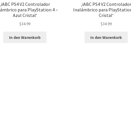
‚iABC PS4 V2 Controlador
‚iABC PS4 V2 Controlado
lámbrico para PlayStation 4 –
Inalámbrico para PlayStation
Azul Cristal‘
Cristal‘
$
34.99
$
34.99
In den Warenkorb
In den Warenkorb