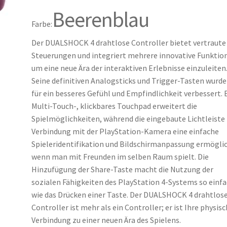
Beerenblau
Farbe:
Der DUALSHOCK 4 drahtlose Controller bietet vertraute
Steuerungen und integriert mehrere innovative Funktio
um eine neue Ära der interaktiven Erlebnisse einzuleiten
Seine definitiven Analogsticks und Trigger-Tasten wurd
für ein besseres Gefühl und Empfindlichkeit verbessert. 
Multi-Touch-, klickbares Touchpad erweitert die
Spielmöglichkeiten, während die eingebaute Lichtleiste 
Verbindung mit der PlayStation-Kamera eine einfache
Spieleridentifikation und Bildschirmanpassung ermöglic
wenn man mit Freunden im selben Raum spielt. Die
Hinzufügung der Share-Taste macht die Nutzung der
sozialen Fähigkeiten des PlayStation 4-Systems so einf
wie das Drücken einer Taste. Der DUALSHOCK 4 drahtlos
Controller ist mehr als ein Controller; er ist Ihre physis
Verbindung zu einer neuen Ära des Spielens.