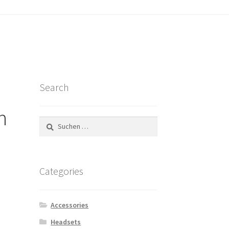
ount
se
Search
n
Suchen
nach:
Categories
Accessories
Headsets