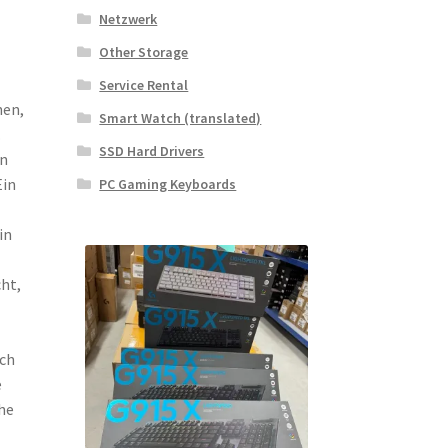
Netzwerk
Other Storage
Service Rental
nen,
Smart Watch (translated)
.
SSD Hard Drivers
en
Ein
PC Gaming Keyboards
in
ht,
ach
e
che