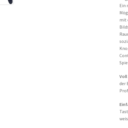
Ein 
Mögl
mit 
Bild
Raum
sozi
Knop
Cont
Spie
Voll
der 
Prof
Ein
Tast
weis