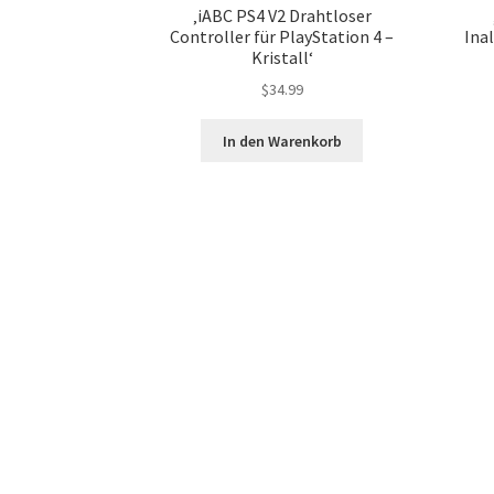
‚iABC PS4 V2 Drahtloser
Controller für PlayStation 4 –
Ina
Kristall‘
$
34.99
In den Warenkorb