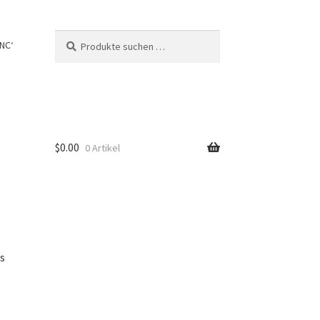
Suche
Suchen
NC‘
nach:
$
0.00
0 Artikel
us